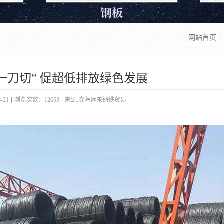
网站首页
一刀切” 促超低排放绿色发展
-21
浏览次数：12653
来源:鑫海远东钢铁贸易