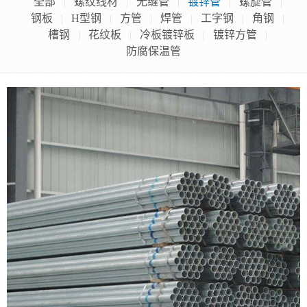
全部
螺纹线材
无缝管
镀锌管
螺旋管
|
|
|
|
|
钢板
H型钢
方管
焊管
工字钢
角钢
|
|
|
|
|
|
槽钢
花纹板
冷板镀锌板
镀锌方管
|
|
|
|
防腐保温管