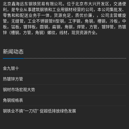
北京鑫海远东钢铁贸易有限公司。位于北京市大兴开发区，交通便
利，是专业从事建筑钢铁和工业用钢材经营的公司，本公司集批发、
零售和和配送业务于一体，货源充足，质优价廉，，公司主营螺旋
管，无缝管，工业不锈钢管H型钢，工字钢，角钢，槽钢，冷板，中
板，锰板，镀锌板，圆钢，扁钢，角钢，焊管，方管，镀锌管，热镀
锌（槽钢，方管，角钢）螺纹，线材，现货资源齐全。
新闻动态
金九银十
热镀锌方管
钢材市场宏观大势
角钢规格表
钢铁业不搞“一刀切” 促超低排放绿色发展