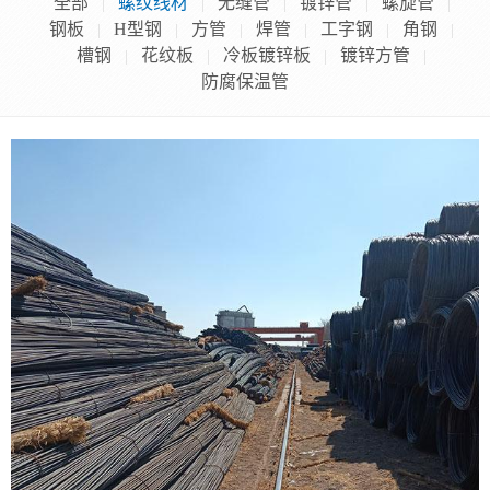
全部
螺纹线材
无缝管
镀锌管
螺旋管
|
|
|
|
|
钢板
H型钢
方管
焊管
工字钢
角钢
|
|
|
|
|
|
槽钢
花纹板
冷板镀锌板
镀锌方管
|
|
|
|
防腐保温管