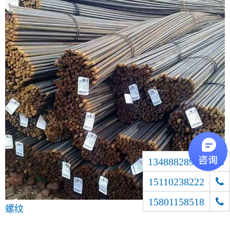
13488828900
15110238222
15801158518
螺纹