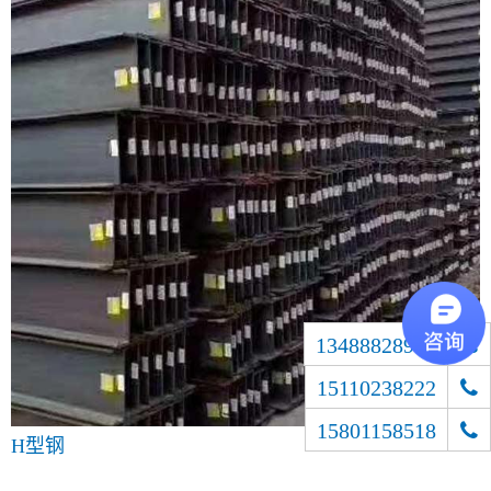
13488828900
15110238222
15801158518
H型钢