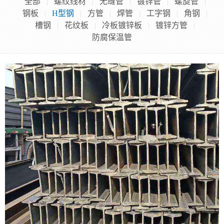
全部
螺纹线材
无缝管
镀锌管
螺旋管
|
|
|
|
|
钢板
H型钢
方管
焊管
工字钢
角钢
|
|
|
|
|
|
槽钢
花纹板
冷板镀锌板
镀锌方管
|
|
|
|
防腐保温管