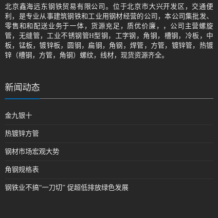
北京鑫海远东钢铁贸易有限公司。位于北京市大兴开发区，交通便
利，是专业从事建筑钢铁和工业用钢材经营的公司，本公司集批发、
零售和和配送业务于一体，货源充足，质优价廉，，公司主营螺旋
管，无缝管，工业不锈钢管H型钢，工字钢，角钢，槽钢，冷板，中
板，锰板，镀锌板，圆钢，扁钢，角钢，焊管，方管，镀锌管，热镀
锌（槽钢，方管，角钢）螺纹，线材，现货资源齐全。
新闻动态
金九银十
热镀锌方管
钢材市场宏观大势
角钢规格表
钢铁业不搞“一刀切” 促超低排放绿色发展